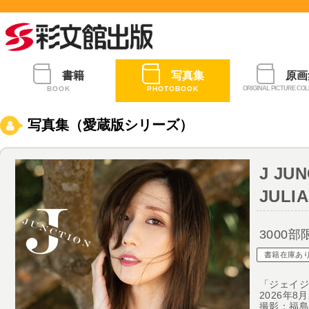
書籍
写真集
原画
BOOK
PHOTOBOOK
ORIGINAL PICTURE COL
写真集（愛蔵版シリーズ）
J JU
JUL
3000部
書籍在庫あ
「ジェイ
2026年8
撮影：福