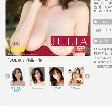
A4ワイド判
定価：4,6
ISBN：978
プロフ
名前 JUL
芸 歴
「JULIA」作品一覧