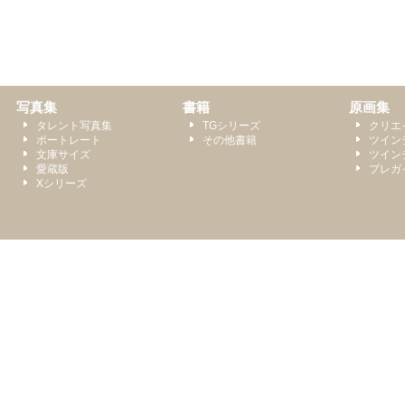
写真集
書籍
原画集
タレント写真集
TGシリーズ
クリエ
ポートレート
その他書籍
ツイン
文庫サイズ
ツイン
愛蔵版
プレガ
Xシリーズ