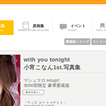
イベント
真集
原画集
EVENT
MAIL-
OK
ORIGINAL PICTURE COLLECTION
愛蔵版シリーズ
Ｘシリー
）
with you tonight
小宵こなん1st.写真集
マシュマロ Hcup!!
3000部限定 豪華愛蔵版
書籍在庫なし
「ウィズ ユー トゥナイト」